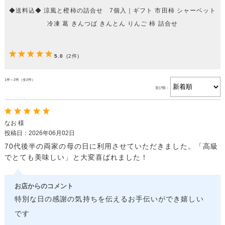
◆送料込◆ 涼風と橙柿の詰合せ 7個入｜ギフト 市田柿 シャーベット
冷凍 葛 きんつば きんとん りんご 柿 詰合せ
5.0
(2件)
1件～2件（全2件）
並び順：
なお 様
投稿日：2026年06月02日
70代後半の両家の母の日に利用させていただきました。「高級
でとても美味しい」と大変喜ばれました！
お店からのコメント
特別な日の感謝の気持ちを伝えるお手伝いができ嬉しい
です