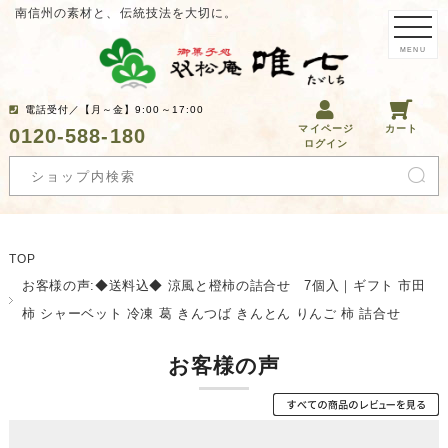
南信州の素材と、伝統技法を大切に。
MENU
電話受付／【月～金】9:00～17:00
マイページ
カート
0120-588-180
ログイン
TOP
お客様の声:◆送料込◆ 涼風と橙柿の詰合せ 7個入｜ギフト 市田
柿 シャーベット 冷凍 葛 きんつば きんとん りんご 柿 詰合せ
お客様の声