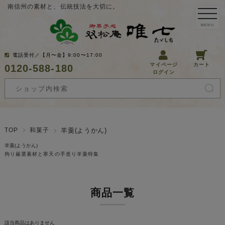
南信州の素材と、伝統技法を大切に。
MENU
電話受付／【月〜金】9:00〜17:00
マイページ
カート
0120-588-180
ログイン
TOP
和菓子
羊羹(ようかん)
羊羹(ようかん)
拘り厳選素材と寒天の手造り羊羹特集
商品一覧
該当商品はありません