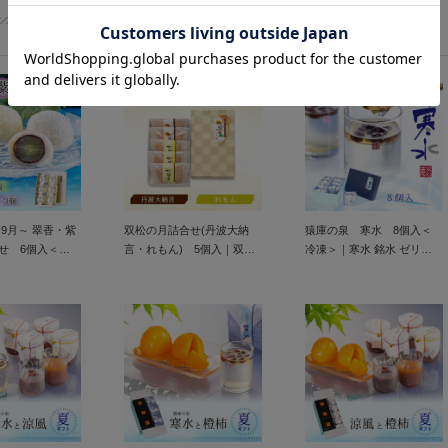
おすすめ商品
9月～ 翠香・紫
双松の月詰合せ(丹波大納
猿庫の泉 寒水 8個入＜
せ 6個入＜冷
言・れもん) 5個入｜双松
冷凍＞｜寒水 銘水 ゼリー
週水・金曜定発
の月 どら焼き 丹波大納言
氷菓 水菓子 夏スイーツ
ぶどう ナガノパ
小豆 レモン 檸檬 夏 手焼
福 ぶどう大福
き 5月～8月