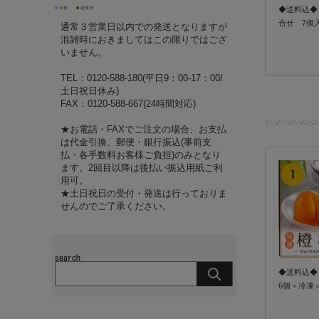
■
■
◆送料込◆
今日
定休日
合せ 7個
通常３営業日以内での発送となりますが
フト 冷凍 
混雑時におきましてはこの限りではござ
梅 詰合せ 
いません。
きんとん 
TEL：0120-588-180(平日9：00-17：00/
土日祝日休み)
FAX：0120-588-667(24時間対応)
★お電話・FAXでご注文の場合、お支払
は代金引換、郵便・銀行振込(事前支
払・各手数料お客様ご負担)のみとなり
ます。2回目以降は後払い振込用紙ご利
用可。
★土日祝日の受付・発送は行っておりま
せんのでご了承ください。
◆送料込◆
6個＜冷凍
柿 シャーベ
結 5月～