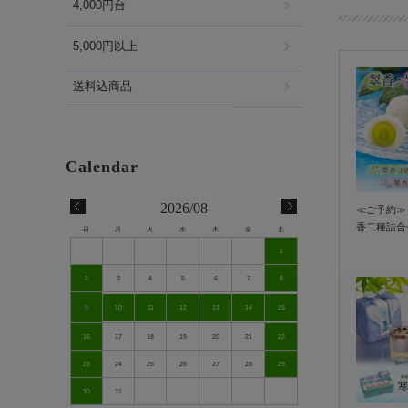
4,000円台
5,000円以上
送料込商品
2026/08
≪ご予約≫ 
香二種詰合
日
月
火
水
木
金
土
蔵＞ ◆毎
1
送◆｜黄華
ープル 大
2
3
4
5
6
7
8
9
10
11
12
13
14
15
16
17
18
19
20
21
22
23
24
25
26
27
28
29
30
31