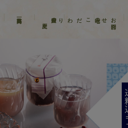
歴史
戸田屋の
こだわり
唯七の
せ
お
問合