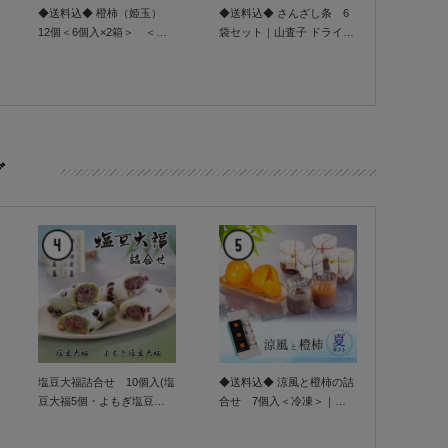
◆送料込◆ 橙柿（姫玉）
◆送料込◆ さんざし条 6
12個＜6個入×2箱＞ ＜冷
袋セット｜山査子 ドライフ
凍＞｜市田柿 シャーベット
ルーツ 信州産 国産 薬
冷凍 氷結 自家用 お手軽 5
用植物 クラウドファンデ
月～8月
ィング Makuake 通年販
売
グ
塩豆大福詰合せ 10個入(塩
◆送料込◆ 涼風と橙柿の詰
豆大福5個・よもぎ塩豆大
合せ 7個入＜冷凍＞｜ギ
福5個)【化粧箱】＜冷凍＞
フト 市田柿 シャーベット
｜ヨモギ 蓬 大福 あん 塩 豆
冷凍 葛 きんつば きんとん