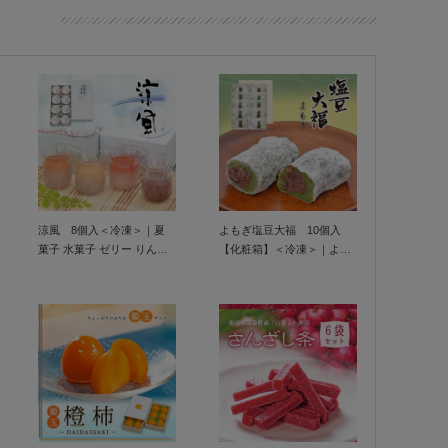
涼風 8個入＜冷凍＞｜夏
よもぎ塩豆大福 10個入
菓子 水菓子 ゼリー りんご
【化粧箱】＜冷凍＞｜よも
餡 金鍔餡 きんとん 柿
ぎ 大福 あん 塩 豆