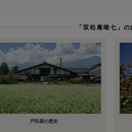
き 5月～8月
「双松庵唯七」の
戸田屋の歴史