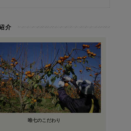
餅 3月～8月
りんご 柿 詰合せ
紹介
唯七のこだわり