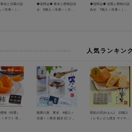
 寒水と涼風の詰
◆送料込◆ 寒水と橙柿詰合
◆送料込◆ 涼風と橙柿の詰
入＜冷凍＞｜ギ
せ 6個入＜冷凍＞｜ギフ
合せ 7個入＜冷凍＞｜ギ
葛 猿庫の泉 狭小
ト 市田柿 シャーベット 冷
フト 市田柿 シャーベット
夏限定 柿 りんご
凍 葛 猿庫の泉 狭小梅 詰合
冷凍 葛 きんつば きんとん
きんつば
せ
りんご 柿 詰合せ
人気ランキン
 橙柿（特選）
猿庫の泉 寒水 4個入＜
双松の月(れもん) 10個入
＞｜ギフト 市田
冷凍＞｜寒水 銘水 幻 ジェ
｜レモンどら焼き マイヤー
ット 冷凍 氷
ル 透明 水菓子 夏スイーツ
レモン 檸檬 はちみつ ゼリ
8月
ー 双松の月 どら焼き 手焼