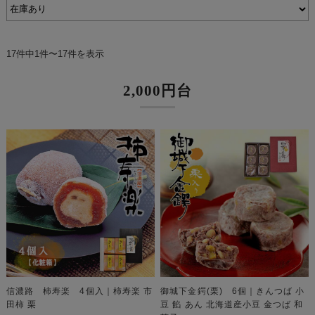
17件中1件〜17件を表示
2,000円台
信濃路 柿寿楽 4個入｜柿寿楽 市
御城下金鍔(栗) 6個｜きんつば 小
田柿 栗
豆 餡 あん 北海道産小豆 金つば 和