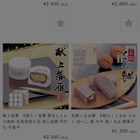
¥2,430
¥2,880
(税込)
(税込)
献上落雁 9個入｜落雁 栗きんとん
五穀くるみ餅 8個入｜くるみ クル
小倉餡 北海道産小豆 和三盆糖 手打
ミ ゆべし 餅 モチ 鬼くるみ 餅菓子
ち 干菓子
¥2,200
(税込)
¥2,340
(税込)