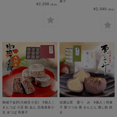
菓子
¥2,200
(税込)
¥2,040
(税込)
御城下金鍔(大納言小豆) 9個入｜
信濃山里 栗つゝみ 8個入｜和菓
きんつば 小豆 餡 あん 北海道産小
子 栗つつみ 栗 きんとん 漉し餡 焼
豆 金つば 和菓子
き