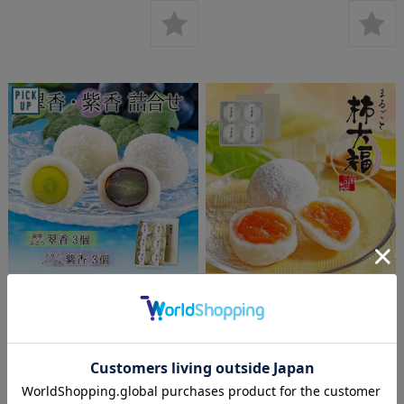
≪ご予約≫ 9月〜 翠香・紫香二種
まるごと柿大福 4個入＜冷凍＞｜
詰合せ 6個入＜冷蔵＞ ◆毎週
もち 餅 大福 柿 白あん 求肥
水・金曜定発送◆｜黄華ぶどう ナ
¥2,400
(税込)
ガノパープル 大福 ぶどう大福
¥2,400
(税込)