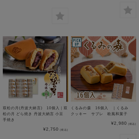
双松の月(丹波大納言) 10個入｜双
くるみの森 16個入 ｜くるみ
松の月 どら焼き 丹波大納言 小豆
クッキー サブレ 欧風和菓子
手焼き
¥2,980
(税込)
¥2,750
(税込)