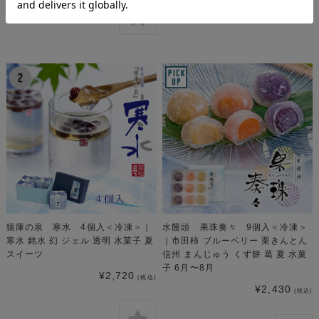
猿庫の泉 寒水 4個入＜冷凍＞｜
水饅頭 果珠奏々 9個入＜冷凍＞
寒水 銘水 幻 ジェル 透明 水菓子 夏
｜市田柿 ブルーベリー 栗きんとん
スイーツ
信州 まんじゅう くず餅 葛 夏 水菓
子 6月〜8月
¥2,720
(税込)
¥2,430
(税込)