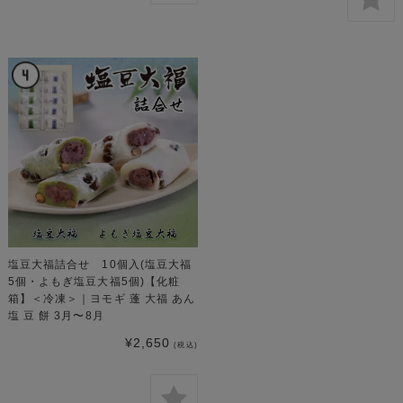
塩豆大福詰合せ 10個入(塩豆大福
5個・よもぎ塩豆大福5個)【化粧
箱】＜冷凍＞｜ヨモギ 蓬 大福 あん
塩 豆 餅 3月〜8月
¥2,650
(税込)