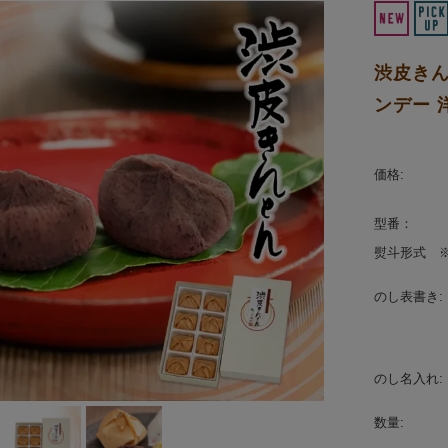
渋皮きん
ンデー 
価格:
型番：
熨斗形式 ※
のし表書き:
のし名入れ:
数量: