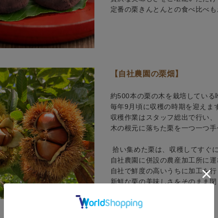
定番の栗きんとんとの食べ比べも
【自社農園の栗畑】
約500本の栗の木を栽培している
毎年9月頃に収穫の時期を迎えま
収穫作業はスタッフ総出で行い、
木の根元に落ちた栗を一つ一つ手
拾い集めた栗は、収穫してすぐに
自社農園に併設の農産加工所に運
自社で鮮度の高いうちに加工を行
新鮮な栗の美味しさをそのまま閉