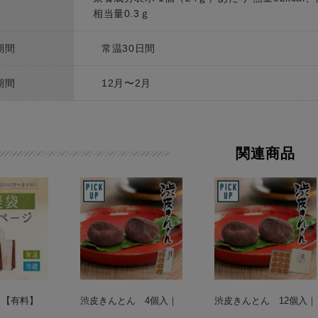
相当量0.3ｇ
期間
常温30日間
期間
12月〜2月
関連商品
 【有料】
渋皮きんとん 4個入｜
渋皮きんとん 12個入｜