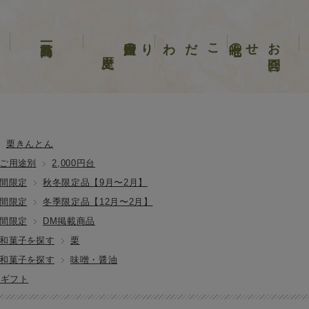
歴史
戸田屋の
こだわり
唯七の
せ
お
問合
栗きんとん
ご用途別
2,000円台
間限定
秋冬限定品【9月〜2月】
間限定
冬季限定品【12月〜2月】
間限定
DM掲載商品
和菓子を探す
栗
和菓子を探す
味噌・醤油
・ギフト