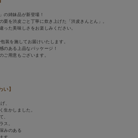
】
」の姉妹品が新登場！
の栗を渋皮ごと丁寧に炊き上げた「渋皮きんとん」。
違った美味しさをお楽しみください。
包装を施してお届けいたします。
感のある上品なパッケージ！
のご用意もございます。
わい】
上げ、
く生かしました。
て、
ラス。
深みのある
ます。