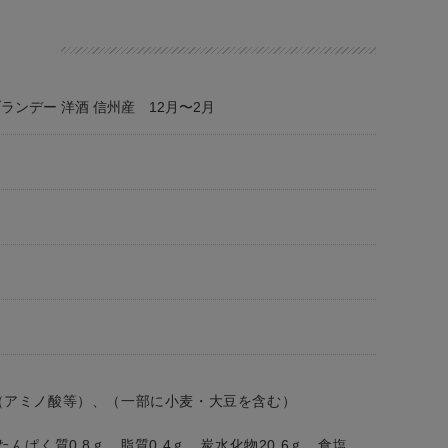
ランデー 洋酒 信州産 12月〜2月
（アミノ酸等）、（一部に小麦・大豆を含む）
、たんぱく質0.8ｇ、脂質0.4ｇ、炭水化物20.6ｇ、食塩