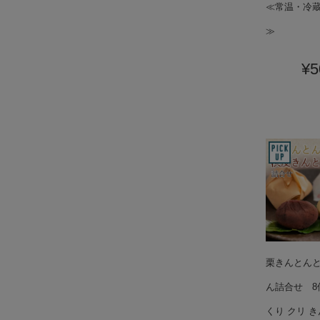
≪常温・冷
≫
¥5
栗きんとん
ん詰合せ 8
くり クリ き