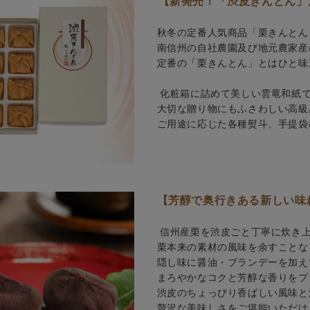
【新発売！「渋皮きんとん」
秋冬の定番人気商品「栗きんとん
南信州の自社農園及び地元農家産
定番の「栗きんとん」とはひと味
化粧箱に詰めて美しい雲竜和紙で
大切な贈り物にもふさわしい高級
ご用途に応じた各種熨斗、手提袋
【芳醇で奥行きある新しい味
信州産栗を渋皮ごと丁寧に炊き
栗本来の素材の風味を余すことな
隠し味に醤油・ブランデーを加え
まろやかなコクと芳醇な香りをプ
渋皮のちょっぴり香ばしい風味と
贅沢な美味しさをご堪能いただけ