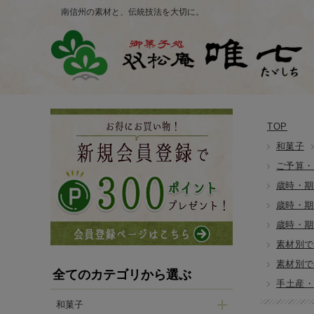
南信州の素材と、伝統技法を大切に。
TOP
和菓子
ご予算・
歳時・期
歳時・期
歳時・期
素材別で
素材別で
全てのカテゴリから選ぶ
手土産
和菓子