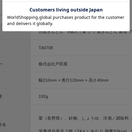
商品仕様
渋皮きんとん 8個入｜栗 クリ 栗きんとん 醤油 ブ
TA0708
:
株式会社戸田屋
幅210mm × 奥行120mm × 高さ40mm
:
192g
栗（長野県）、砂糖、しょうゆ、洋酒／調味料
料名
栄養成分表示 1個（24ｇ）あたり 熱量92kcal