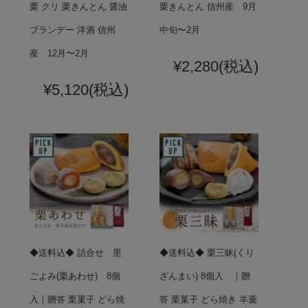
栗 クリ 栗きんとん 醤油
栗きんとん 信州産 9月
ブランデー 洋酒 信州
中旬〜2月
産 12月〜2月
¥2,280
(税込)
¥5,120
(税込)
◆送料込◆ 詰合せ 里
◆送料込◆ 栗三昧(くり
ごよみ(栗あわせ) 8個
ざんまい) 8個入 ｜贈
入｜贈答 栗菓子 どら焼
答 栗菓子 どら焼き 羊羹