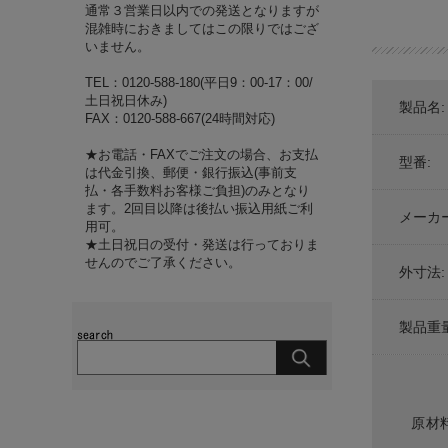
通常３営業日以内での発送となりますが
混雑時におきましてはこの限りではござ
いません。
TEL：0120-588-180(平日9：00-17：00/
土日祝日休み)
製品名:
FAX：0120-588-667(24時間対応)
★お電話・FAXでご注文の場合、お支払
型番:
は代金引換、郵便・銀行振込(事前支
払・各手数料お客様ご負担)のみとなり
ます。2回目以降は後払い振込用紙ご利
メーカー
用可。
★土日祝日の受付・発送は行っておりま
せんのでご了承ください。
外寸法:
製品重量
原材