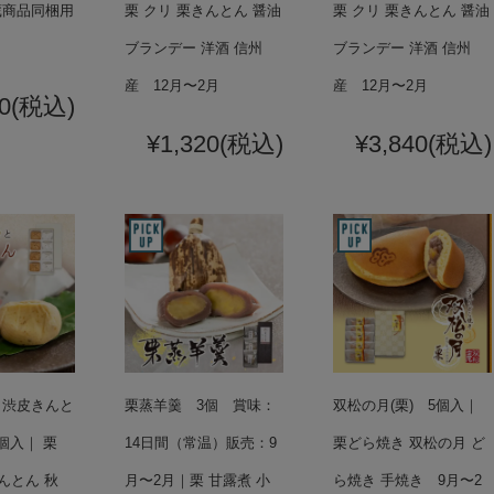
蔵商品同梱用
栗 クリ 栗きんとん 醤油
栗 クリ 栗きんとん 醤油
ブランデー 洋酒 信州
ブランデー 洋酒 信州
産 12月〜2月
産 12月〜2月
0
(税込)
¥1,320
(税込)
¥3,840
(税込)
と渋皮きんと
栗蒸羊羹 3個 賞味：
双松の月(栗) 5個入｜
個入｜ 栗
14日間（常温）販売：9
栗どら焼き 双松の月 ど
んとん 秋
月〜2月｜栗 甘露煮 小
ら焼き 手焼き 9月〜2