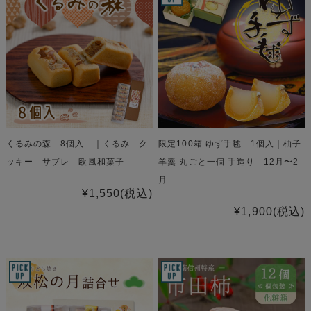
くるみの森 8個入 ｜くるみ ク
限定100箱 ゆず手毬 1個入｜柚子
ッキー サブレ 欧風和菓子
羊羹 丸ごと一個 手造り 12月〜2
月
¥1,550
(税込)
¥1,900
(税込)