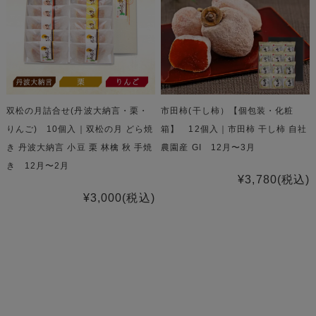
双松の月詰合せ(丹波大納言・栗・
市田柿(干し柿）【個包装・化粧
りんご) 10個入｜双松の月 どら焼
箱】 12個入｜市田柿 干し柿 自社
き 丹波大納言 小豆 栗 林檎 秋 手焼
農園産 GI 12月〜3月
き 12月〜2月
¥3,780
(税込)
¥3,000
(税込)