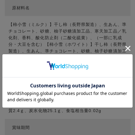
原材料名
【柿小雪（ミルク）】干し柿（長野県製造）、生あん、準
チョコレート、砂糖、柚子砂糖漬加工品、寒天加工品／乳
化剤、香料、酸化防止剤（二酸化硫黄）、（一部に乳成
分・大豆を含む）【柿小雪（ホワイト）】干し柿（長野県
製造）、生あん、準チョコレート、砂糖、柚子砂糖漬加工
品、寒天加工品／乳化剤、香料、酸化防止剤（二酸化硫
黄）、（一部に乳成分・大豆を含む）
栄養成分表示 【柿小雪（ミルク）1個（40ｇ）あた
り】 熱量122kcal、たんぱく質1.5ｇ、脂質2.4ｇ、炭水
化物25.1ｇ、食塩相当量0.02g 【柿小雪（ホワイト）1
個（40ｇ）あたり】熱量123kcal、たんぱく質1.4ｇ、脂
質2.4ｇ、炭水化物25.1ｇ、食塩相当量0.02g
賞味期間