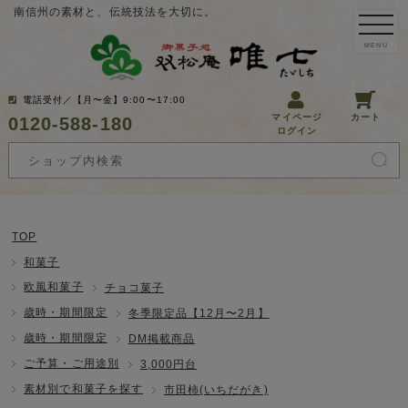
南信州の素材と、伝統技法を大切に。
MENU
電話受付／【月〜金】9:00〜17:00
マイページ
カート
0120-588-180
ログイン
TOP
和菓子
欧風和菓子
チョコ菓子
歳時・期間限定
冬季限定品【12月〜2月】
歳時・期間限定
DM掲載商品
ご予算・ご用途別
3,000円台
素材別で和菓子を探す
市田柿(いちだがき)