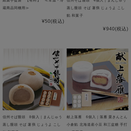
紙製手提袋 【有料】 ≪常温・冷
信州そば饅頭 4個入｜まんじゅう
蔵商品同梱用≫
蒸し饅頭 そば 薯蕷 じょうよ こし
餡 和菓子
¥50
(税込)
¥940
(税込)
信州そば饅頭 8個入｜まんじゅう
献上落雁 6個入｜落雁 栗きんとん
蒸し饅頭 そば 薯蕷 じょうよ こし
小倉餡 北海道産小豆 和三盆糖 手打