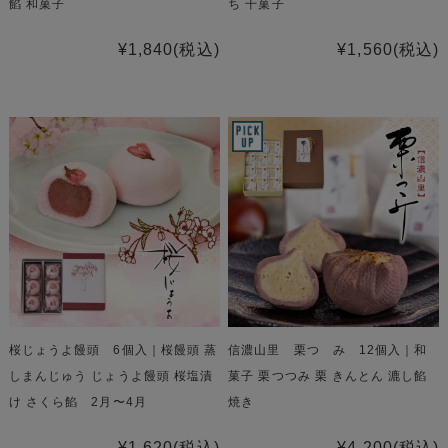
餡 和菓子
ち 干菓子
¥1,840
(税込)
¥1,560
(税込)
桜じょうよ饅頭 6個入｜桜饅頭 蒸
信濃山里 栗つゝみ 12個入｜和
しまんじゅう じょうよ饅頭 桜塩漬
菓子 栗つつみ 栗 きんとん 漉し餡
け さくら餡 2月〜4月
焼き
¥1,620
(税込)
¥4,200
(税込)