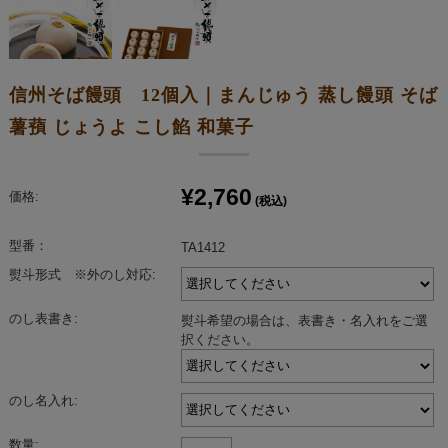
信州そば饅頭 12個入｜まんじゅう 蒸し饅頭 そば
薯蕷 じょうよ こし餡 和菓子
¥2,760
価格:
(税込)
型番：
TA1412
熨斗形式 ※外のし対応:
のし表書き:
熨斗希望の場合は、表書き・名入れをご選
択ください。
のし名入れ:
数量: