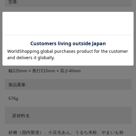
型番:
TA1412
メーカー:
株式会社戸田屋
外寸法:
幅225mm × 奥行215mm × 高さ40mm
製品重量:
576g
原材料名
砂糖（国内製造）、小豆生あん、うるち米粉、やまいも粉