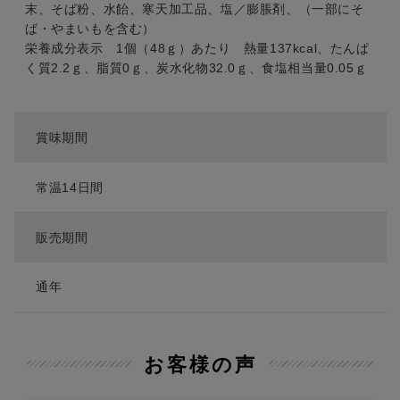
末、そば粉、水飴、寒天加工品、塩／膨脹剤、（一部にそ
ば・やまいもを含む）
栄養成分表示 1個（48ｇ）あたり 熱量137kcal、たんぱ
く質2.2ｇ、脂質0ｇ、炭水化物32.0ｇ、食塩相当量0.05ｇ
賞味期間
常温14日間
販売期間
通年
お客様の声