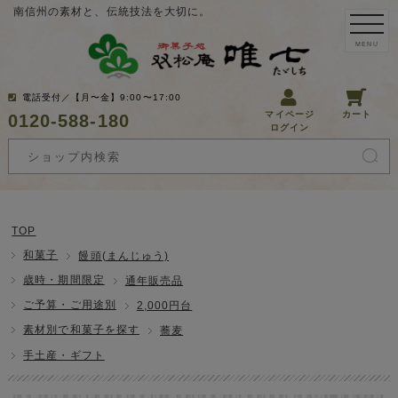
南信州の素材と、伝統技法を大切に。
MENU
電話受付／【月〜金】9:00〜17:00
マイページ
カート
0120-588-180
ログイン
TOP
和菓子
饅頭(まんじゅう)
歳時・期間限定
通年販売品
ご予算・ご用途別
2,000円台
素材別で和菓子を探す
蕎麦
手土産・ギフト