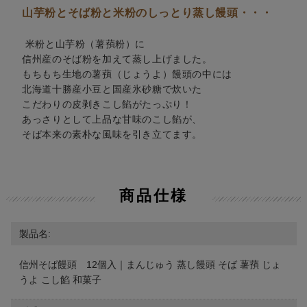
山芋粉とそば粉と米粉のしっとり蒸し饅頭・・・
米粉と山芋粉（薯蕷粉）に
信州産のそば粉を加えて蒸し上げました。
もちもち生地の薯蕷（じょうよ）饅頭の中には
北海道十勝産小豆と国産氷砂糖で炊いた
こだわりの皮剥きこし餡がたっぷり！
あっさりとして上品な甘味のこし餡が、
そば本来の素朴な風味を引き立てます。
商品仕様
製品名:
信州そば饅頭 12個入｜まんじゅう 蒸し饅頭 そば 薯蕷 じょ
うよ こし餡 和菓子