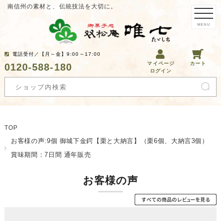
南信州の素材と、伝統技法を大切に。
MENU
電話受付／【月～金】9:00～17:00
マイページ
カート
0120-588-180
ログイン
TOP
お客様の声:9個 御城下金鍔【栗と大納言】（栗6個、大納言3個）
賞味期間：7日間 通年販売
お客様の声