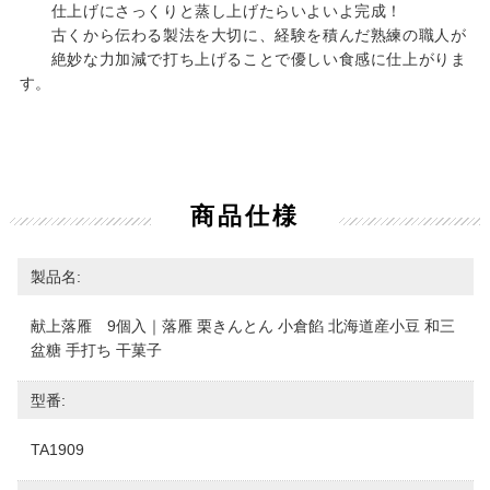
仕上げにさっくりと蒸し上げたらいよいよ完成！
古くから伝わる製法を大切に、経験を積んだ熟練の職人が
絶妙な力加減で打ち上げることで優しい食感に仕上がりま
す。
商品仕様
製品名:
献上落雁 9個入｜落雁 栗きんとん 小倉餡 北海道産小豆 和三
盆糖 手打ち 干菓子
型番:
TA1909