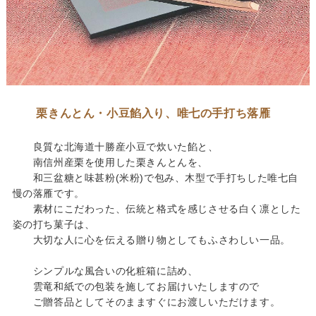
栗きんとん・小豆餡入り、唯七の手打ち落雁
良質な北海道十勝産小豆で炊いた餡と、
南信州産栗を使用した栗きんとんを、
和三盆糖と味甚粉(米粉)で包み、木型で手打ちした唯七自
慢の落雁です。
素材にこだわった、伝統と格式を感じさせる白く凛とした
姿の打ち菓子は、
大切な人に心を伝える贈り物としてもふさわしい一品。
シンプルな風合いの化粧箱に詰め、
雲竜和紙での包装を施してお届けいたしますので
ご贈答品としてそのまますぐにお渡しいただけます。