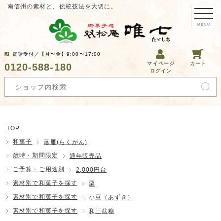
南信州の素材と、伝統技法を大切に。
MENU
電話受付／【月〜金】9:00〜17:00
マイページ
カート
0120-588-180
ログイン
TOP
和菓子
落雁(らくがん)
歳時・期間限定
通年販売品
ご予算・ご用途別
2,000円台
素材別で和菓子を探す
栗
素材別で和菓子を探す
小豆（あずき）
素材別で和菓子を探す
和三盆糖