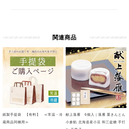
関連商品
紙製手提袋 【有料】 ≪常温・冷
献上落雁 6個入｜落雁 栗きんとん
蔵商品同梱用≫
小倉餡 北海道産小豆 和三盆糖 手打