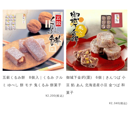
五穀くるみ餅 8個入｜くるみ クル
御城下金鍔(栗) 6個｜きんつば 小
ミ ゆべし 餅 モチ 鬼くるみ 餅菓子
豆 餡 あん 北海道産小豆 金つば 和
菓子
¥2,200
(税込)
¥2,040
(税込)