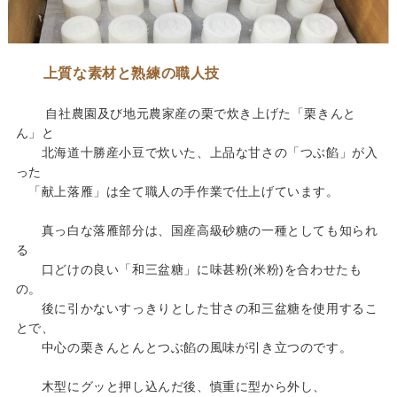
上質な素材と熟練の職人技
自社農園及び地元農家産の栗で炊き上げた「栗きんと
ん」と
北海道十勝産小豆で炊いた、上品な甘さの「つぶ餡」が入
った
「献上落雁」は全て職人の手作業で仕上げています。
真っ白な落雁部分は、国産高級砂糖の一種としても知られ
る
口どけの良い「和三盆糖」に味甚粉(米粉)を合わせたも
の。
後に引かないすっきりとした甘さの和三盆糖を使用するこ
とで、
中心の栗きんとんとつぶ餡の風味が引き立つのです。
木型にグッと押し込んだ後、慎重に型から外し、