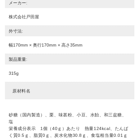
メーカー:
株式会社戸田屋
外寸法:
幅170mm × 奥行170mm × 高さ35mm
製品重量:
315g
原材料名
砂糖（国内製造）、栗、味甚粉、小豆、水飴、和三盆糖、
塩
栄養成分表示 1個（40ｇ）あたり 熱量124kcal、たんぱ
く質0.5ｇ、脂質0ｇ、炭水化物30.8ｇ、食塩相当量0.01ｇ