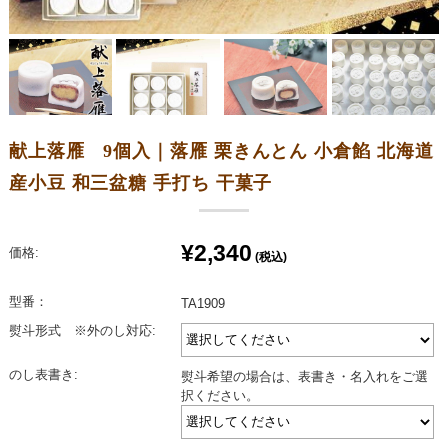
献上落雁 9個入｜落雁 栗きんとん 小倉餡 北海道
産小豆 和三盆糖 手打ち 干菓子
¥2,340
価格:
(税込)
型番：
TA1909
熨斗形式 ※外のし対応:
のし表書き:
熨斗希望の場合は、表書き・名入れをご選
択ください。