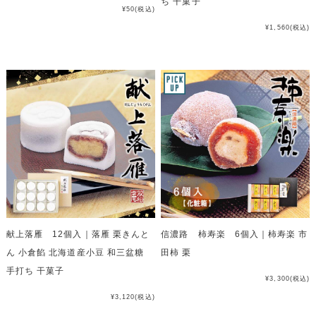
ち 干菓子
¥50
(税込)
¥1,560
(税込)
献上落雁 12個入｜落雁 栗きんと
信濃路 柿寿楽 6個入｜柿寿楽 市
ん 小倉餡 北海道産小豆 和三盆糖
田柿 栗
手打ち 干菓子
¥3,300
(税込)
¥3,120
(税込)