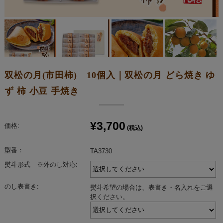
双松の月(市田柿) 10個入｜双松の月 どら焼き ゆ
ず 柿 小豆 手焼き
¥3,700
価格:
(税込)
型番：
TA3730
熨斗形式 ※外のし対応:
のし表書き:
熨斗希望の場合は、表書き・名入れをご選
択ください。