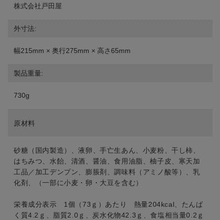
株式会社戸田屋
外寸法:
幅215mm × 奥行275mm × 高さ65mm
製品重量:
730g
原材料
砂糖（国内製造）、液卵、手亡生あん、小麦粉、干し柿、
はちみつ、水飴、清酒、醤油、食用油脂、柚子皮、寒天加
工品／加工デンプン、膨脹剤、調味料（アミノ酸等）、乳
化剤、（一部に小麦・卵・大豆を含む）
栄養成分表示 1個（73ｇ）あたり 熱量204kcal、たんぱ
く質4.2ｇ、脂質2.0ｇ、炭水化物42.3ｇ、食塩相当量0.2ｇ