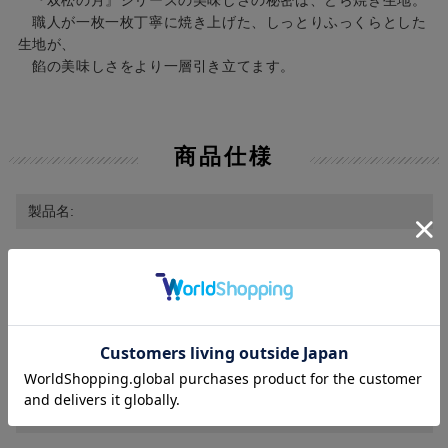
『双松の月』シリーズの美味しさの秘密は、どら焼き生地。
職人が一枚一枚丁寧に焼き上げた、しっとりふっくらとした
生地が、
餡の美味しさをより一層引き立てます。
商品仕様
製品名:
双松の月(市田柿) 10個入｜双松の月 どら焼き ゆず 柿 小豆
手焼き
型番:
TA3730
メーカー: