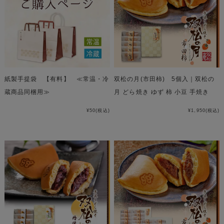
紙製手提袋 【有料】 ≪常温・冷
双松の月(市田柿) 5個入｜双松の
蔵商品同梱用≫
月 どら焼き ゆず 柿 小豆 手焼き
¥50
(税込)
¥1,950
(税込)