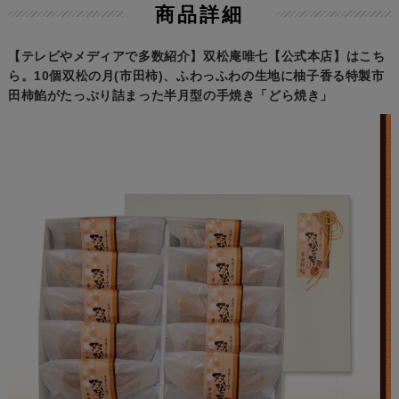
商品詳細
【テレビやメディアで多数紹介】双松庵唯七【公式本店】はこち
ら。10個双松の月(市田柿)、ふわっふわの生地に柚子香る特製市
田柿餡がたっぷり詰まった半月型の手焼き「どら焼き」