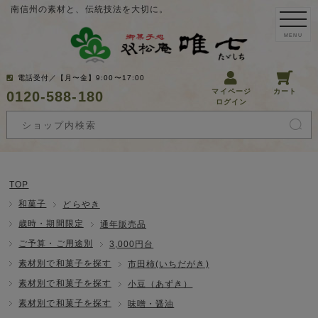
南信州の素材と、伝統技法を大切に。
MENU
電話受付／【月〜金】9:00〜17:00
マイページ
カート
0120-588-180
ログイン
TOP
和菓子
どらやき
歳時・期間限定
通年販売品
ご予算・ご用途別
3,000円台
素材別で和菓子を探す
市田柿(いちだがき)
素材別で和菓子を探す
小豆（あずき）
素材別で和菓子を探す
味噌・醤油