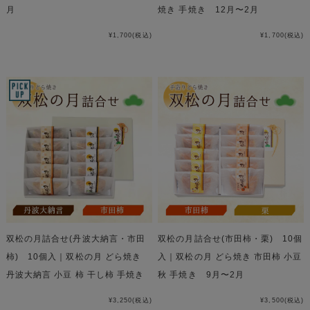
月
焼き 手焼き 12月〜2月
¥1,700
(税込)
¥1,700
(税込)
双松の月詰合せ(丹波大納言・市田
双松の月詰合せ(市田柿・栗) 10個
柿) 10個入｜双松の月 どら焼き
入｜双松の月 どら焼き 市田柿 小豆
丹波大納言 小豆 柿 干し柿 手焼き
秋 手焼き 9月〜2月
¥3,250
(税込)
¥3,500
(税込)