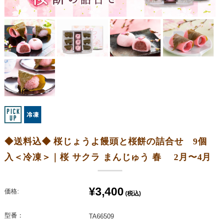
◆送料込◆ 桜じょうよ饅頭と桜餅の詰合せ 9個
入＜冷凍＞｜桜 サクラ まんじゅう 春 2月〜4月
¥3,400
価格:
(税込)
型番：
TA66509