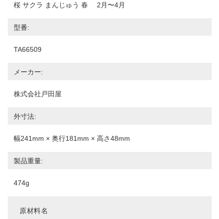
桜 サクラ まんじゅう 春 2月〜4月
型番:
TA66509
メーカー:
株式会社戸田屋
外寸法:
幅241mm × 奥行181mm × 高さ48mm
製品重量:
474g
原材料名