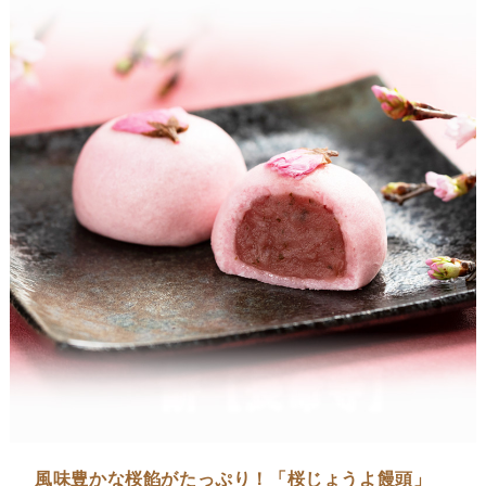
風味豊かな桜餡がたっぷり！「桜じょうよ饅頭」