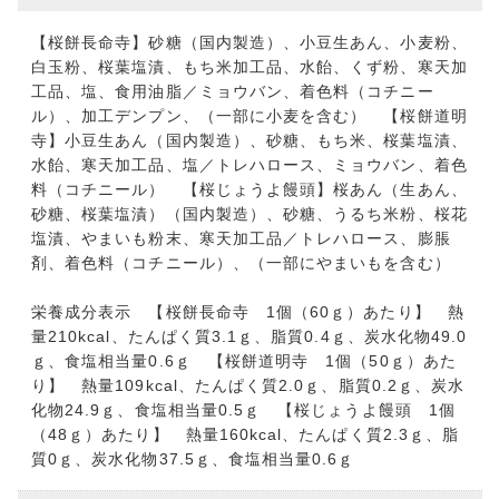
【桜餅長命寺】砂糖（国内製造）、小豆生あん、小麦粉、
白玉粉、桜葉塩漬、もち米加工品、水飴、くず粉、寒天加
工品、塩、食用油脂／ミョウバン、着色料（コチニー
ル）、加工デンプン、（一部に小麦を含む） 【桜餅道明
寺】小豆生あん（国内製造）、砂糖、もち米、桜葉塩漬、
水飴、寒天加工品、塩／トレハロース、ミョウバン、着色
料（コチニール） 【桜じょうよ饅頭】桜あん（生あん、
砂糖、桜葉塩漬）（国内製造）、砂糖、うるち米粉、桜花
塩漬、やまいも粉末、寒天加工品／トレハロース、膨脹
剤、着色料（コチニール）、（一部にやまいもを含む）
栄養成分表示 【桜餅長命寺 1個（60ｇ）あたり】 熱
量210kcal、たんぱく質3.1ｇ、脂質0.4ｇ、炭水化物49.0
ｇ、食塩相当量0.6ｇ 【桜餅道明寺 1個（50ｇ）あた
り】 熱量109kcal、たんぱく質2.0ｇ、脂質0.2ｇ、炭水
化物24.9ｇ、食塩相当量0.5ｇ 【桜じょうよ饅頭 1個
（48ｇ）あたり】 熱量160kcal、たんぱく質2.3ｇ、脂
質0ｇ、炭水化物37.5ｇ、食塩相当量0.6ｇ