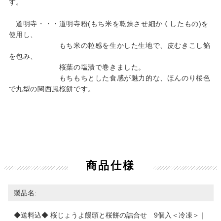
す。
道明寺・・・道明寺粉(もち米を乾燥させ細かくしたもの)を
使用し、
もち米の粒感を生かした生地で、皮むきこし餡
を包み、
桜葉の塩漬で巻きました。
もちもちとした食感が魅力的な、ほんのり桜色
で丸型の関西風桜餅です。
商品仕様
製品名:
◆送料込◆ 桜じょうよ饅頭と桜餅の詰合せ 9個入＜冷凍＞｜