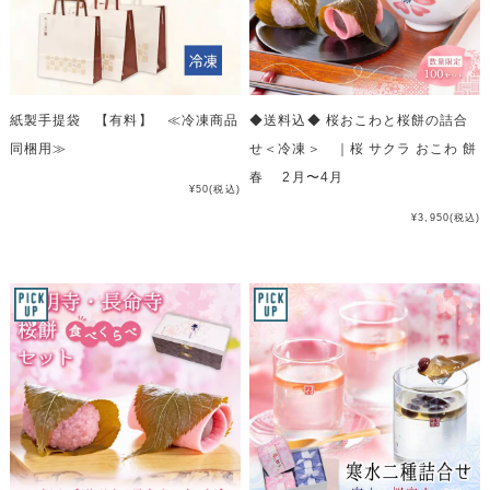
紙製手提袋 【有料】 ≪冷凍商品
◆送料込◆ 桜おこわと桜餅の詰合
同梱用≫
せ＜冷凍＞ ｜桜 サクラ おこわ 餅
春 2月〜4月
¥50
(税込)
¥3,950
(税込)