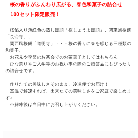
桜の香りがふんわり広がる、春色和菓子の詰合せ
100セット限定販売！
桜餡入り薄紅色の蒸し饅頭「桜じょうよ饅頭」、関東風桜餅
「長命寺」、
関西風桜餅「道明寺」・・・桜の香りに春を感じる三種類の
和菓子。
お花見や季節のお茶会でのお茶菓子としてはもちろん
ひな祭りやご入学等のお祝い事の際のご贈答品にもぴったり
の詰合せです。
作りたての美味しさそのまま、冷凍便でお届け！
室温で解凍すれば、出来たての美味しさをご家庭で楽しめま
す♪
※解凍後は当日中にお召し上がりください。