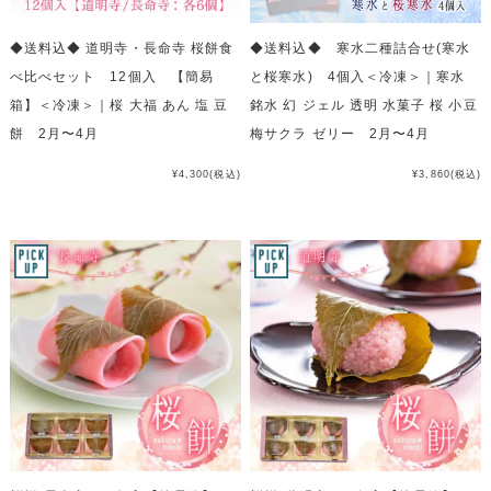
◆送料込◆ 道明寺・長命寺 桜餅食
◆送料込◆ 寒水二種詰合せ(寒水
べ比べセット 12個入 【簡易
と桜寒水) 4個入＜冷凍＞｜寒水
箱】＜冷凍＞｜桜 大福 あん 塩 豆
銘水 幻 ジェル 透明 水菓子 桜 小豆
餅 2月〜4月
梅サクラ ゼリー 2月〜4月
¥4,300
(税込)
¥3,860
(税込)