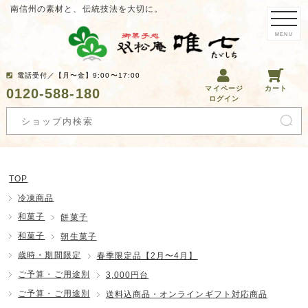
南信州の素材と、伝統技法を大切に。
MENU
電話受付／【月〜金】9:00〜17:00
マイページ
カート
0120-588-180
ログイン
TOP
冷凍商品
和菓子
餅菓子
和菓子
朝生菓子
歳時・期間限定
春季限定品【2月〜4月】
ご予算・ご用途別
3,000円台
ご予算・ご用途別
送料込商品・オンラインギフト対応商品