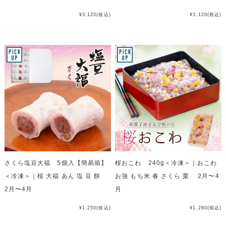
¥3,120
(税込)
¥3,120
(税込)
さくら塩豆大福 5個入【簡易箱】
桜おこわ 240g＜冷凍＞｜おこわ
＜冷凍＞｜桜 大福 あん 塩 豆 餅
お強 もち米 春 さくら 栗 2月〜4
2月〜4月
月
¥1,250
(税込)
¥1,280
(税込)