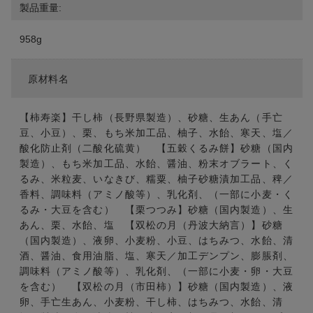
製品重量:
958g
原材料名
【柿寿楽】干し柿（長野県製造）、砂糖、生あん（手亡
豆、小豆）、栗、もち米加工品、柚子、水飴、寒天、塩／
酸化防止剤（二酸化硫黄） 【五穀くるみ餅】砂糖（国内
製造）、もち米加工品、水飴、醤油、粉末オブラート、く
るみ、米粒麦、いなきび、糯粟、柚子砂糖漬加工品、稗／
香料、調味料（アミノ酸等）、乳化剤、（一部に小麦・く
るみ・大豆を含む） 【栗つつみ】砂糖（国内製造）、生
あん、栗、水飴、塩 【双松の月（丹波大納言）】砂糖
（国内製造）、液卵、小麦粉、小豆、はちみつ、水飴、清
酒、醤油、食用油脂、塩、寒天／加工デンプン、膨脹剤、
調味料（アミノ酸等）、乳化剤、（一部に小麦・卵・大豆
を含む） 【双松の月（市田柿）】砂糖（国内製造）、液
卵、手亡生あん、小麦粉、干し柿、はちみつ、水飴、清