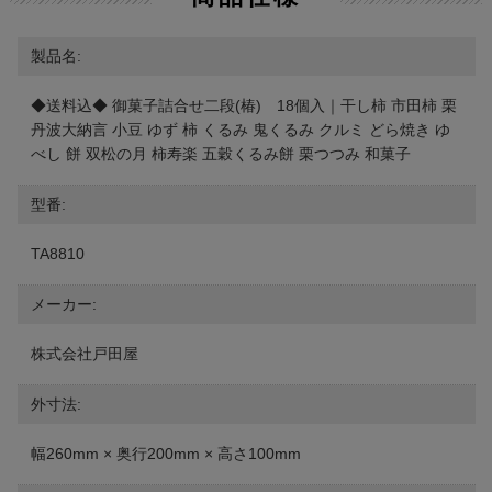
製品名:
◆送料込◆ 御菓子詰合せ二段(椿) 18個入｜干し柿 市田柿 栗
丹波大納言 小豆 ゆず 柿 くるみ 鬼くるみ クルミ どら焼き ゆ
べし 餅 双松の月 柿寿楽 五穀くるみ餅 栗つつみ 和菓子
型番:
TA8810
メーカー:
株式会社戸田屋
外寸法:
幅260mm × 奥行200mm × 高さ100mm