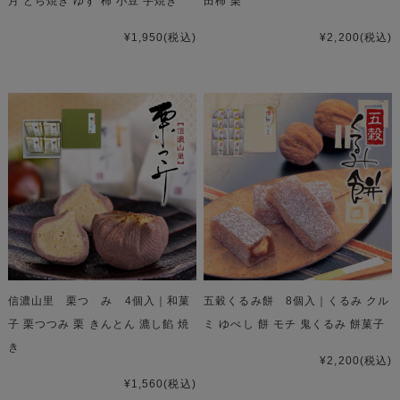
月 どら焼き ゆず 柿 小豆 手焼き
田柿 栗
¥1,950
(税込)
¥2,200
(税込)
信濃山里 栗つゝみ 4個入｜和菓
五穀くるみ餅 8個入｜くるみ クル
子 栗つつみ 栗 きんとん 漉し餡 焼
ミ ゆべし 餅 モチ 鬼くるみ 餅菓子
き
¥2,200
(税込)
¥1,560
(税込)