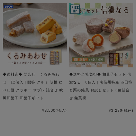
◆送料込◆ 詰合せ くるみあわ
◆送料当社負担◆ 和菓子セット 信
せ 12個入｜贈答 クルミ 胡桃 ゆ
濃なる 8個入｜南信州特産 市田柿
べし餅 クッキー サブレ 詰合せ 欧
と栗の銘菓 お試しセット 3種詰合
風和菓子 和菓子ギフト
せ 銘菓撰
¥3,500
(税込)
¥3,280
(税込)