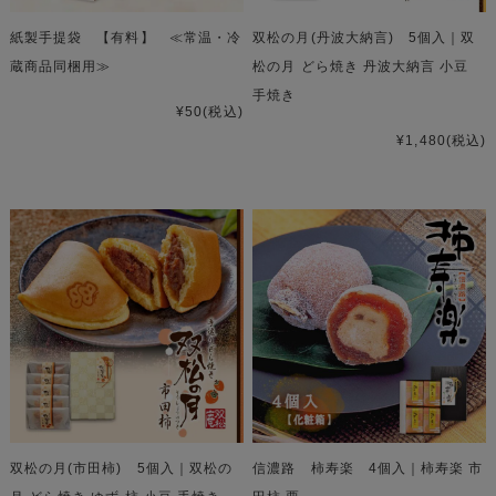
紙製手提袋 【有料】 ≪常温・冷
双松の月(丹波大納言) 5個入｜双
蔵商品同梱用≫
松の月 どら焼き 丹波大納言 小豆
手焼き
¥50
(税込)
¥1,480
(税込)
双松の月(市田柿) 5個入｜双松の
信濃路 柿寿楽 4個入｜柿寿楽 市