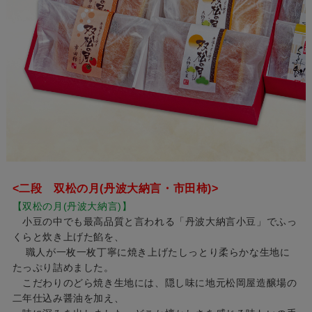
<二段 双松の月(丹波大納言・市田柿)>
【双松の月(丹波大納言)】
小豆の中でも最高品質と言われる「丹波大納言小豆」でふっ
くらと炊き上げた餡を、
職人が一枚一枚丁寧に焼き上げたしっとり柔らかな生地に
たっぷり詰めました。
こだわりのどら焼き生地には、隠し味に地元松岡屋造醸場の
二年仕込み醤油を加え、