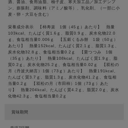
酒、醤油、食用油脂、柚子皮、寒天加工品／加工デンプ
ン、膨脹剤、調味料（アミノ酸等）、乳化剤、（一部に小
麦・卵・大豆を含む）
栄養成分表示 【柿寿楽 1個（45ｇ）あたり】 熱量
103kcal、たんぱく質1.6ｇ、脂質0.9ｇ、炭水化物22.0
ｇ、食塩相当量0.006ｇ 【五穀くるみ餅 1袋（50ｇ）
あたり】 熱量152kcal、たんぱく質2.1ｇ、脂質1.3ｇ、
炭水化物32.8ｇ、食塩相当量0.2ｇ 【栗つつみ 1個
（35ｇ）あたり】 熱量108kcal、たんぱく質1.9ｇ、脂
質0.2ｇ、炭水化物25.2ｇ、食塩相当量0.02ｇ 【双松の
月（丹波大納言）1個（73ｇ）あたり】 熱量191kcal、
たんぱく質3.7ｇ、脂質1.3ｇ、炭水化物41.2ｇ、食塩相
当量0.2ｇ 【双松の月（市田柿）1個（73ｇ）あた
り】 熱量204kcal、たんぱく質4.2ｇ、脂質2.0ｇ、炭水
化物42.3ｇ、食塩相当量0.2ｇ
賞味期間
常温7日間