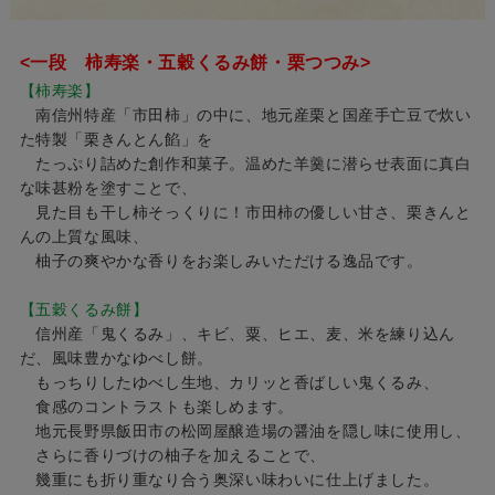
<一段 柿寿楽・五穀くるみ餅・栗つつみ>
【柿寿楽】
南信州特産「市田柿」の中に、地元産栗と国産手亡豆で炊い
た特製「栗きんとん餡」を
たっぷり詰めた創作和菓子。温めた羊羹に潜らせ表面に真白
な味甚粉を塗すことで、
見た目も干し柿そっくりに！市田柿の優しい甘さ、栗きんと
んの上質な風味、
柚子の爽やかな香りをお楽しみいただける逸品です。
【五穀くるみ餅】
信州産「鬼くるみ」、キビ、粟、ヒエ、麦、米を練り込ん
だ、風味豊かなゆべし餅。
もっちりしたゆべし生地、カリッと香ばしい鬼くるみ、
食感のコントラストも楽しめます。
地元長野県飯田市の松岡屋醸造場の醤油を隠し味に使用し、
さらに香りづけの柚子を加えることで、
幾重にも折り重なり合う奥深い味わいに仕上げました。