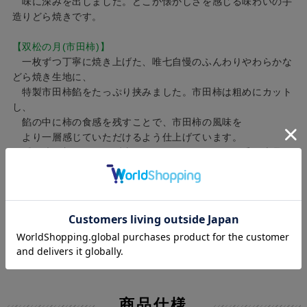
味に深みを出しました。どこか懐かしさを感じる味わいの手
造りどら焼きです。
【双松の月(市田柿)】
一枚ずつ丁寧に焼き上げた、唯七自慢のふんわりやわらかな
どら焼き生地に、
特製市田柿餡をたっぷり挟みました。市田柿は粗めにカット
し、
餡の中に柿の食感を残すことで、市田柿の風味を
より一層感じていただけるよう仕上げています。
隠し味に加えた、ゆず皮のすり下ろしがほんのり香る上品な
味わいです。
商品仕様