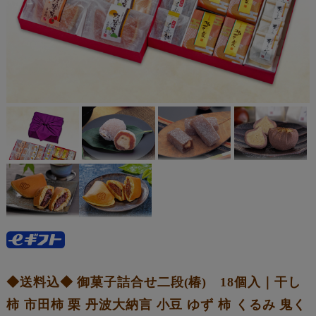
◆送料込◆ 御菓子詰合せ二段(椿) 18個入｜干し
柿 市田柿 栗 丹波大納言 小豆 ゆず 柿 くるみ 鬼く