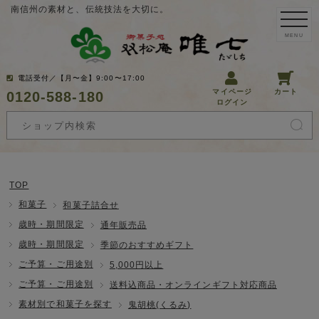
南信州の素材と、伝統技法を大切に。
MENU
電話受付／【月〜金】9:00〜17:00
マイページ
カート
0120-588-180
ログイン
TOP
和菓子
和菓子詰合せ
歳時・期間限定
通年販売品
歳時・期間限定
季節のおすすめギフト
ご予算・ご用途別
5,000円以上
ご予算・ご用途別
送料込商品・オンラインギフト対応商品
素材別で和菓子を探す
鬼胡桃(くるみ)