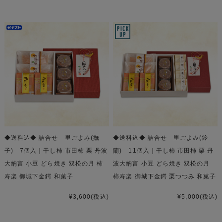
◆送料込◆ 詰合せ 里ごよみ(撫
◆送料込◆ 詰合せ 里ごよみ(鈴
子) 7個入｜干し柿 市田柿 栗 丹波
蘭) 11個入｜干し柿 市田柿 栗 丹
大納言 小豆 どら焼き 双松の月 柿
波大納言 小豆 どら焼き 双松の月
寿楽 御城下金鍔 和菓子
柿寿楽 御城下金鍔 栗つつみ 和菓子
¥3,600
(税込)
¥5,000
(税込)