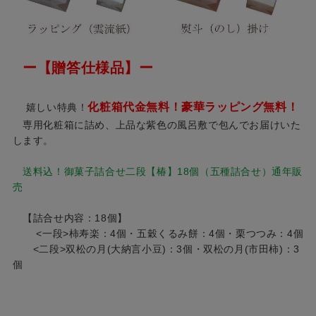
ー【贈答仕様品】ー
化粧箱代金無料！豪華ラッピング無料！
嬉しい特典！
専用化粧箱に詰め、上品な紫色の風呂敷で包んでお届けいた
します。
送料込！御菓子詰合せ二段【椿】18個（五種詰合せ）通年販
売
【詰合せ内容：18個】
<一段>柿寿楽：4個・五穀くるみ餅：4個・栗つつみ：4個
<二段>双松の月(大納言小豆)：3個・双松の月(市田柿)：3
個