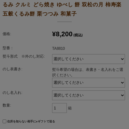
るみ クルミ どら焼き ゆべし 餅 双松の月 柿寿楽
五穀くるみ餅 栗つつみ 和菓子
¥8,200
価格:
(税込)
型番：
TA8810
熨斗形式 ※外のし対応:
のし表書き:
熨斗希望の場合は、表書き・名入れをご選
択ください。
のし名入れ:
数量:
箱
住所を知らない相手にeギフトで送る