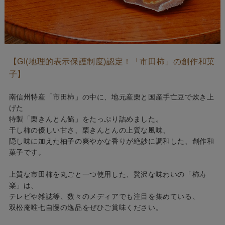
【GI(地理的表示保護制度)認定！「市田柿」の創作和菓
子】
南信州特産「市田柿」の中に、地元産栗と国産手亡豆で炊き上
げた
特製「栗きんとん餡」をたっぷり詰めました。
干し柿の優しい甘さ、栗きんとんの上質な風味、
隠し味に加えた柚子の爽やかな香りが絶妙に調和した、創作和
菓子です。
上質な市田柿を丸ごと一つ使用した、贅沢な味わいの「柿寿
楽」は、
テレビや雑誌等、数々のメディアでも注目を集めている、
双松庵唯七自慢の逸品をぜひご賞味ください。