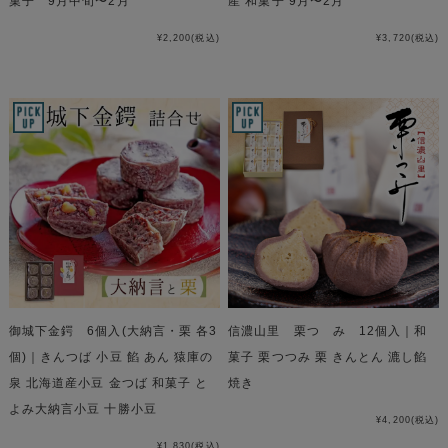
菓子 9月中旬〜2月
産 和菓子 9月〜2月
¥2,200
(税込)
¥3,720
(税込)
御城下金鍔 6個入(大納言・栗 各3
信濃山里 栗つゝみ 12個入｜和
個)｜きんつば 小豆 餡 あん 猿庫の
菓子 栗つつみ 栗 きんとん 漉し餡
泉 北海道産小豆 金つば 和菓子 と
焼き
よみ大納言小豆 十勝小豆
¥4,200
(税込)
¥1,830
(税込)