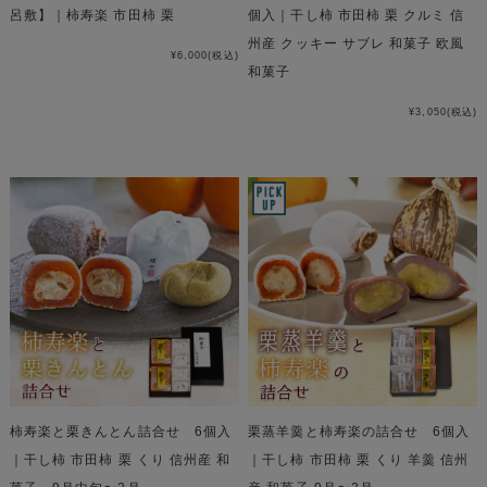
呂敷】｜柿寿楽 市田柿 栗
個入｜干し柿 市田柿 栗 クルミ 信
州産 クッキー サブレ 和菓子 欧風
¥6,000
(税込)
和菓子
¥3,050
(税込)
柿寿楽と栗きんとん詰合せ 6個入
栗蒸羊羹と柿寿楽の詰合せ 6個入
｜干し柿 市田柿 栗 くり 信州産 和
｜干し柿 市田柿 栗 くり 羊羹 信州