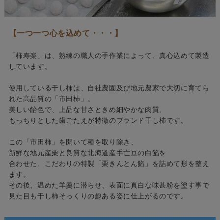
【一つ一つ心を込めて・・・】
「柿寿楽」は、熟練の職人の手作業によって、真心込めて製造
しています。
使用している干し柿は、自社農園及び地元農家で大切に育てら
れた高品質の「市田柿」。
美しい飴色で、上品な甘さときめ細やかな肉質、
もっちりとした歯ごたえが特徴のブランド干し柿です。
この「市田柿」を開いて種を取り除き、
新鮮な地元産栗と良質な北海道産手亡豆の白餡を
合わせた、こだわりの特製「栗きんとん餡」を詰めて形を整え
ます。
その後、温めた羊羹に潜らせ、表面に真白な味甚粉を塗す事で
見た目も干し柿そっくりの趣ある姿に仕上がるのです。