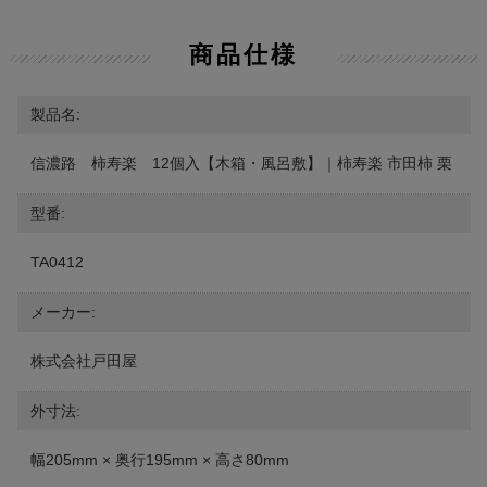
商品仕様
製品名:
信濃路 柿寿楽 12個入【木箱・風呂敷】｜柿寿楽 市田柿 栗
型番:
TA0412
メーカー:
株式会社戸田屋
外寸法:
幅205mm × 奥行195mm × 高さ80mm