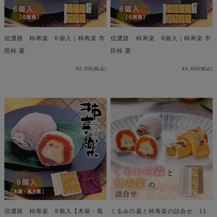
信濃路 柿寿楽 6個入｜柿寿楽 市
信濃路 柿寿楽 8個入｜柿寿楽 市
田柿 栗
田柿 栗
¥3,300
(税込)
¥4,400
(税込)
信濃路 柿寿楽 9個入【木箱・風
くるみの森と柿寿楽の詰合せ 11