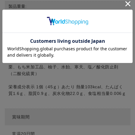
製品重量:
540g
原材料
干し柿（長野県製造）、砂糖、生あん（手亡豆、小豆）、
栗、もち米加工品、柚子、水飴、寒天、塩／酸化防止剤
（二酸化硫黄）
栄養成分表示 1個（45ｇ）あたり 熱量103kcal、たんぱく
質1.6ｇ、脂質0.9ｇ、炭水化物22.0ｇ、食塩相当量0.006ｇ
賞味期間
常温20日間