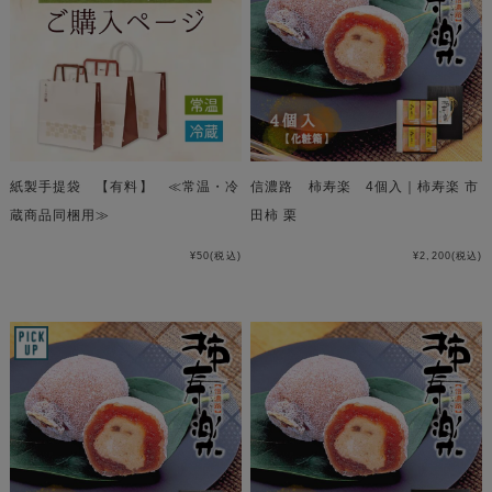
紙製手提袋 【有料】 ≪常温・冷
信濃路 柿寿楽 4個入｜柿寿楽 市
蔵商品同梱用≫
田柿 栗
¥50
(税込)
¥2,200
(税込)