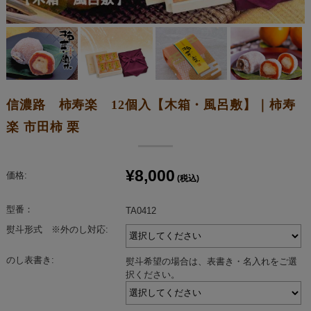
信濃路 柿寿楽 12個入【木箱・風呂敷】｜柿寿
楽 市田柿 栗
¥8,000
価格:
(税込)
型番：
TA0412
熨斗形式 ※外のし対応:
のし表書き:
熨斗希望の場合は、表書き・名入れをご選
択ください。