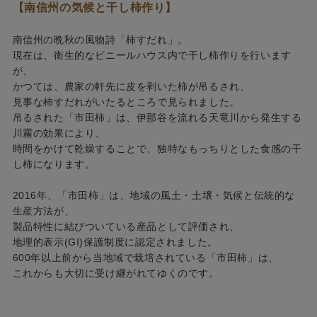
【南信州の気候と干し柿作り】
南信州の晩秋の風物詩「柿すだれ」。
現在は、衛生的なビニールハウス内で干し柿作りを行います
が、
かつては、農家の軒先に皮を剥いた柿が吊るされ、
見事な柿すだれがいたるところで見られました。
吊るされた「市田柿」は、伊那谷を流れる天竜川から発生する
川霧の効果により、
時間をかけて乾燥することで、独特なもっちりとした食感の干
し柿になります。
2016年、「市田柿」は、地域の風土・土壌・気候と伝統的な
生産方法が、
製品特性に結びついている産品として評価され、
地理的表示(GI)保護制度に認定されました。
600年以上前から当地域で栽培されている「市田柿」は、
これからも大切に受け継がれてゆくのです。