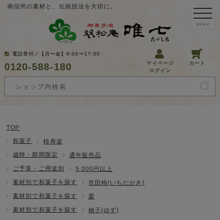
南信州の素材と、伝統技法を大切に。
MENU
電話受付／【月〜金】9:00〜17:00
マイページ
カート
0120-588-180
ログイン
TOP
和菓子
柿寿楽
歳時・期間限定
通年販売品
ご予算・ご用途別
5,000円以上
素材別で和菓子を探す
市田柿(いちだがき)
素材別で和菓子を探す
栗
素材別で和菓子を探す
柚子(ゆず)